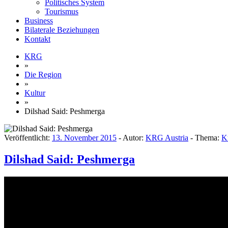
Politisches System
Tourismus
Business
Bilaterale Beziehungen
Kontakt
KRG
»
Die Region
»
Kultur
»
Dilshad Said: Peshmerga
Veröffentlicht:
13. November 2015
- Autor:
KRG Austria
- Thema:
K
Dilshad Said: Peshmerga