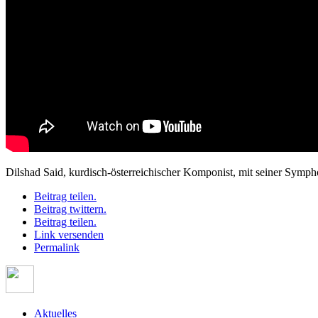
Dilshad Said, kurdisch-österreichischer Komponist, mit seiner Symp
Beitrag teilen.
Beitrag twittern.
Beitrag teilen.
Link versenden
Permalink
Aktuelles