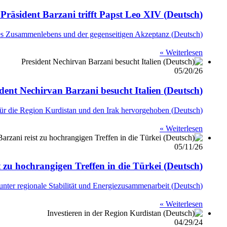
(Deutsch) Präsident Barzani trifft Papst Leo XIV.
(Deutsch) Der Papst zeigte sich erfreut über das Treffen und lobte die Kultur der Toleranz, des Zusammenlebens und der gegenseitigen Akzeptanz.
Weiterlesen »
05/20/26
(Deutsch) President Nechirvan Barzani besucht Italien
(Deutsch) Bei den Treffen wurde das kontinuierliche italienische Engagement für die Region Kurdistan und den Irak hervorgehoben.
Weiterlesen »
05/11/26
(Deutsch) Premierminister Barzani reist zu hochrangigen Treffen in die Türkei
(Deutsch) Im Mittelpunkt standen politische, sicherheitspolitische und wirtschaftliche Fragen, darunter regionale Stabilität und Energiezusammenarbeit
Weiterlesen »
04/29/24