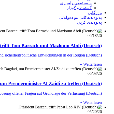
سیستەمی رامیاری
گەشت و گوزار
بازرگانی
پەیوەندیەکانی نیو دەولەتی
پەیوەندی کردن
06/18/26
(Deutsch) Präsident Barzani trifft Tom Barrack und Mazloum Abdi
(Deutsch) Im Mittelpunkt standen Syrien und sicherheitspolitische Entwicklungen in der Region.
Weiterlesen »
06/03/26
(Deutsch) Premierminister Barzani reist nach Bagdad, um Premierminister Al-Zaidi zu treffen
(Deutsch) Der Premierminister betonte die Bedeutung der Lösung offener Fragen auf Grundlage der Verfassung.
Weiterlesen »
05/20/26