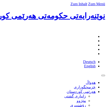
Zum Inhalt
Zum Menü
نوێنه‌رایه‌تی حكومه‌تی هه‌رێمی كور
Deutsch
English
هەواڵ
خزمەتگوزاری
هەرێمی کوردستان
زانیاری گشتی
مێژوو
رۆشنبیری