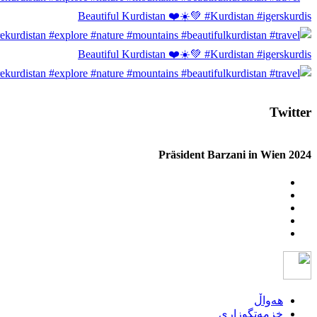
Beautiful Kurdistan ❤️☀️💚 #Kurdistan #igerskurdis
Beautiful Kurdistan ❤️☀️💚 #Kurdistan #igerskurdis
Twitter
Präsident Barzani in Wien 2024
هەواڵ
خزمەتگوزاری