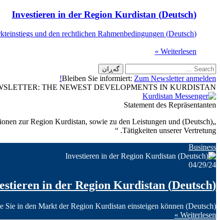
(Deutsch) Investieren in der Region Kurdistan
(Deutsch) Sind Sie an den wirtschaftlichen Möglichkeiten der Region interessiert? Hier erfahren Sie mehr zum Ablauf des Markteinstiegs und den rechtlichen Rahmenbedingungen.
Weiterlesen »
گەڕان
بۆ:
Bleiben Sie informiert:
Zum Newsletter anmelden!
SLETTER: THE NEWEST DEVELOPMENTS IN KURDISTAN
Statement des Repräsentanten
rmationen zur Region Kurdistan, sowie zu den Leistungen und
Tätigkeiten unserer Vertretung. “
Business
04/29/24
(Deutsch) Investieren in der Region Kurdistan
(Deutsch) Hier erfahren Sie, wie Sie in den Markt der Region Kurdistan einsteigen können.
Weiterlesen »