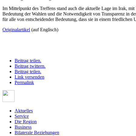
Im Mittelpunkt des Treffens stand auch die aktuelle Lage im Irak, 
Bedeutung der Wahlen und die Notwendigkeit von Transparenz in der R
für alle von entscheidender Bedeutung, dass sie in einem friedlichen
Originalartikel
(auf Englisch)
Beitrag teilen.
Beitrag twittern.
Beitrag teilen.
Link versenden
Permalink
Aktuelles
Service
Die Region
Business
Bilaterale Beziehungen