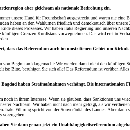
rdenregion aber gleichsam als nationale Bedrohung ein.
 immer unsere Hand für Freundschaft ausgestreckt und waren nie eine 
rden haben an den Wahlurnen friedlich und demokratisch über unsere 
s Ende dieses Prozesses. Wir haben Iraks Regierung und unseren Nachba
 künftigen Grenzen Kurdistans vorwegnehmen. Das wird erst in Verhan
eden.
iert, dass das Referendum auch im umstrittenen Gebiet um Kirku
 von Beginn an klargemacht: Wir werden damit nicht den künftigen Sta
st: Bitte, beruhigen Sie sich alle! Das Referendum ist vorüber. Alles 
und Bagdad haben Strafmaßnahmen verhängt. Die internationalen Fl
 noch in ihrem Interesse. Wenn sie glauben, dass Sanktionen uns wiede
 unserer Nachbarn. Wir haben nicht nach mehr gefragt, als wir verdie
 Iraks Führung spricht von der Souveränität des Landes. Aber dann sol
s vorzugehen.
aben Sie dann genau jetzt ein Unabhängigkeitsreferendum abgeha