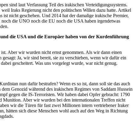
pen sind laut Verfassung Teil des irakischen Verteidigungssystems.
weil Iraks Regierung nicht den politischen Willen dazu hatte. Artikel
 ist nicht geschehen. Und 2014 hat der damalige irakische Premier,
barn noch die UNO noch die EU noch die USA haben irgendetwas
nden.
t, und die USA und die Europäer haben von der Kurdenführung
 ist. Aber wir wurden nicht ernst genommen. Als wir dann einen
esagt: Ja, wir sind bereit, sie zu verschieben, wenn wir dafür ein
 dabei gescheitert. Was uns vorgelegt wurde, war nicht genug.
urdistan nun dafür bestrafen? Wenn es so ist, dann soll sie das auch
aren dem Genozid während des irakischen Regimes von Saddam Hussein
mpf gegen die IS-Terroristen. Wir haben dabei Opfer gebracht: 1790
Munition. Aber wir wurden bei den internationalen Treffen nicht
 wir die Türen für fast zwei Millionen intern vertriebener Iraker
etan, hätten sich diese Menschen wohl auch auf den Weg in Richtung
Bagdads.