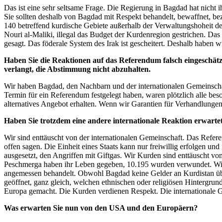
Das ist eine sehr seltsame Frage. Die Regierung in Bagdad hat nicht 
Sie sollten deshalb von Bagdad mit Respekt behandelt, bewaffnet, beza
140 betreffend kurdische Gebiete außerhalb der Verwaltungshoheit de
Nouri al-Maliki, illegal das Budget der Kurdenregion gestrichen. 
gesagt. Das föderale System des Irak ist gescheitert. Deshalb haben w
Haben Sie die Reaktionen auf das Referendum falsch eingeschä
verlangt, die Abstimmung nicht abzuhalten.
Wir haben Bagdad, den Nachbarn und der internationalen Gemeinschaft
Termin für ein Referendum festgelegt haben, waren plötzlich alle beso
alternatives Angebot erhalten. Wenn wir Garantien für Verhandlungen 
Haben Sie trotzdem eine andere internationale Reaktion erwarte
Wir sind enttäuscht von der internationalen Gemeinschaft. Das Referen
offen sagen. Die Einheit eines Staats kann nur freiwillig erfolge
ausgesetzt, den Angriffen mit Giftgas. Wir Kurden sind enttäuscht 
Peschmerga haben ihr Leben gegeben, 10.195 wurden verwundet. Wir s
angemessen behandelt. Obwohl Bagdad keine Gelder an Kurdistan über
geöffnet, ganz gleich, welchen ethnischen oder religiösen Hintergrun
Europa gemacht. Die Kurden verdienen Respekt. Die internationale Gem
Was erwarten Sie nun von den USA und den Europäern?