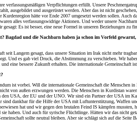
ihre verfassungsmäßigen Verpflichtungen erfüllt. Unsere Peschmergatrup
hlt, ausgebildet und ausgerüstet werden. Aber das ist nicht geschehen, 
r Kurdenregion hätte vor Ende 2007 umgesetzt werden sollen. Auch das
Das waren alles verfassungswidrige Aktionen. Und weder unsere Nach
ir gesagt: Es ist besser, eine neue Formel in unseren Beziehungen zu fi
tzt? Bagdad und die Nachbarn haben ja schon im Vorfeld gewarn
 seit Langem gesagt, dass unsere Situation im Irak nicht mehr tragbar
rgt. Und es gab viel Druck, die Abstimmung zu verschieben. Wir haben g
und eine bessere Zukunft erhalten. Die internationale Gemeinschaft ist
t?
dum ist vorbei. Will die internationale Gemeinschaft die Menschen in K
n und nicht von außen erzwungen werden. Die Menschen in Kurdistan w
von den USA, der EU und der UNO. Wir sind ein Partner der USA im Ka
ind dankbar für die Hilfe der USA mit Luftunterstützung, Waffen und 
wiesen hat und wir gegen den brutalen Feind IS kämpfen mussten, haben
d sie haben. Und auch für syrische Flüchtlinge. Hätten wir das nicht g
einschaft sollte neutral bleiben. Aber sie schlägt sich auf die Seite 