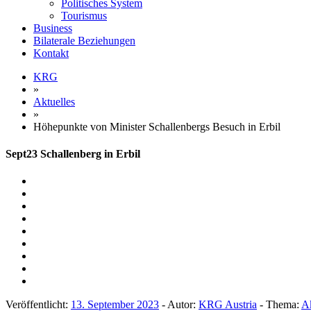
Politisches System
Tourismus
Business
Bilaterale Beziehungen
Kontakt
KRG
»
Aktuelles
»
Höhepunkte von Minister Schallenbergs Besuch in Erbil
Sept23 Schallenberg in Erbil
Veröffentlicht:
13. September 2023
- Autor:
KRG Austria
- Thema:
Ak