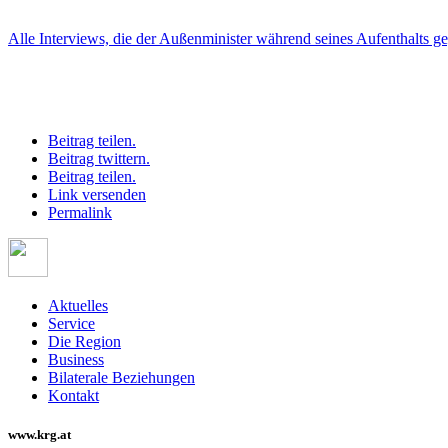
Alle Interviews, die der Außenminister während seines Aufenthalts geg
Beitrag teilen.
Beitrag twittern.
Beitrag teilen.
Link versenden
Permalink
Aktuelles
Service
Die Region
Business
Bilaterale Beziehungen
Kontakt
www.krg.at