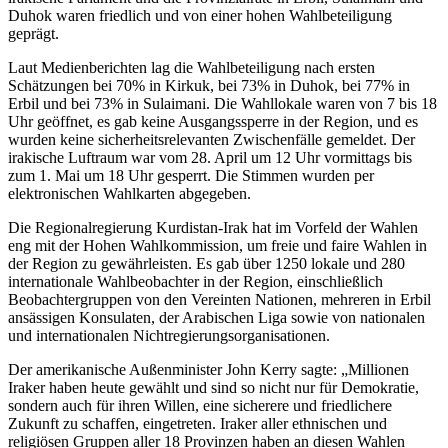
Duhok waren friedlich und von einer hohen Wahlbeteiligung
geprägt.
Laut Medienberichten lag die Wahlbeteiligung nach ersten
Schätzungen bei
70% in Kirkuk, bei 73% in Duhok, bei 77% in
Erbil und bei 73% in Sulaimani. Die Wahllokale waren von 7 bis 18
Uhr geöffnet, es gab keine Ausgangssperre in der Region, und es
wurden keine sicherheitsrelevanten Zwischenfälle gemeldet. Der
irakische Luftraum war vom 28. April um 12 Uhr vormittags bis
zum 1. Mai um 18 Uhr gesperrt. Die Stimmen wurden per
elektronischen Wahlkarten abgegeben.
Die Regionalregierung Kurdistan-Irak hat im Vorfeld der Wahlen
eng mit der Hohen Wahlkommission, um freie und faire Wahlen in
der Region zu gewährleisten. Es gab über 1250 lokale und 280
internationale Wahlbeobachter in der Region, einschließlich
Beobachtergruppen von den Vereinten Nationen, mehreren in Erbil
ansässigen Konsulaten, der Arabischen Liga sowie von nationalen
und internationalen Nichtregierungsorganisationen.
Der amerikanische Außenminister John Kerry sagte: „Millionen
Iraker haben heute gewählt und sind so nicht nur für Demokratie,
sondern auch für ihren Willen, eine sicherere und friedlichere
Zukunft zu schaffen, eingetreten. Iraker aller ethnischen und
religiösen Gruppen aller 18 Provinzen haben an diesen Wahlen