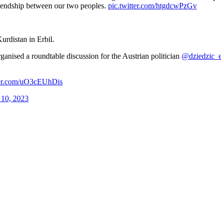
riendship between our two peoples.
pic.twitter.com/htgdcwPzGv
rdistan in Erbil.
ganised a roundtable discussion for the Austrian politician
@dziedzic_
ter.com/uO3cEUhDis
 10, 2023