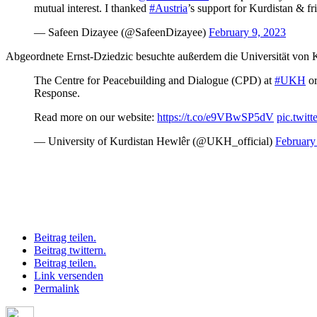
mutual interest. I thanked
#Austria
’s support for Kurdistan & f
— Safeen Dizayee (@SafeenDizayee)
February 9, 2023
Abgeordnete Ernst-Dziedzic besuchte außerdem die Universität von Ku
The Centre for Peacebuilding and Dialogue (CPD) at
#UKH
or
Response.
Read more on our website:
https://t.co/e9VBwSP5dV
pic.twit
— University of Kurdistan Hewlêr (@UKH_official)
February
Beitrag teilen.
Beitrag twittern.
Beitrag teilen.
Link versenden
Permalink