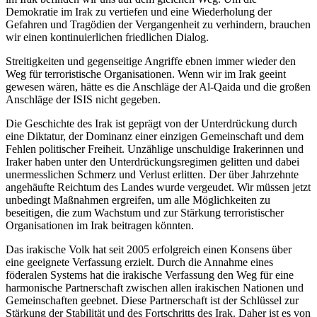
Demokratie im Irak zu vertiefen und eine Wiederholung der
Gefahren und Tragödien der Vergangenheit zu verhindern, brauchen
wir einen kontinuierlichen friedlichen Dialog.
Streitigkeiten und gegenseitige Angriffe ebnen immer wieder den
Weg für terroristische Organisationen. Wenn wir im Irak geeint
gewesen wären, hätte es die Anschläge der Al-Qaida und die großen
Anschläge der ISIS nicht gegeben.
Die Geschichte des Irak ist geprägt von der Unterdrückung durch
eine Diktatur, der Dominanz einer einzigen Gemeinschaft und dem
Fehlen politischer Freiheit. Unzählige unschuldige Irakerinnen und
Iraker haben unter den Unterdrückungsregimen gelitten und dabei
unermesslichen Schmerz und Verlust erlitten. Der über Jahrzehnte
angehäufte Reichtum des Landes wurde vergeudet. Wir müssen jetzt
unbedingt Maßnahmen ergreifen, um alle Möglichkeiten zu
beseitigen, die zum Wachstum und zur Stärkung terroristischer
Organisationen im Irak beitragen könnten.
Das irakische Volk hat seit 2005 erfolgreich einen Konsens über
eine geeignete Verfassung erzielt. Durch die Annahme eines
föderalen Systems hat die irakische Verfassung den Weg für eine
harmonische Partnerschaft zwischen allen irakischen Nationen und
Gemeinschaften geebnet. Diese Partnerschaft ist der Schlüssel zur
Stärkung der Stabilität und des Fortschritts des Irak. Daher ist es von