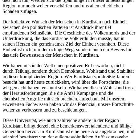
dies nicht tun, werden sich die Spannungen in dieser unbeständigen
Region nur noch weiter verschärfen und uns allen erheblichen
Schaden zufügen.
Der kollektive Wunsch der Menschen in Kurdistan nach Einheit
zwischen den politischen Parteien ist Ausdruck ihrer tief
empfundenen Sehnsüchte. Die Geschichte des Völkermords und der
Unterdrückung, die das kurdische Volk erdulden musste, hat in
seinen Herzen ein gemeinsames Ziel der Einheit verankert. Diese
Einheit ist nicht nur der richtige Weg, sondern auch ein Beweis für
das tiefe Bewusstsein der Menschen in Kurdistan.
Wir haben uns in der Welt einen positiven Ruf erworben, nicht
durch Teilung, sondern durch Demokratie, Wohlstand und Stabilität
in dieser komplizierten Region. Wer Kurdistan vor dreißig Jahren
besucht hat und heute zurückkehrt, wird über die Fortschritte, die
wir gemacht haben, erstaunt sein. Wir haben diesen Wohlstand trotz
der Herausforderungen, die die Anfal-Kampagne und die
chemischen Angriffe mit sich brachten, aufgebaut. Mit unserem
erweiterten Fachwissen haben wir das Potenzial, unsere Fortschritte
weiter zu verbessern und zu beschleunigen.
Diese Universität, wie auch zahlreiche andere in der Region
Kurdistan, bringt derzeit eine bemerkenswert talentierte und fähige
Generation hervor. In Kurdistan ist eine neue Ära angebrochen, und
wir sind begeistert von der außergewöhnlichen Auffassungsgabe,