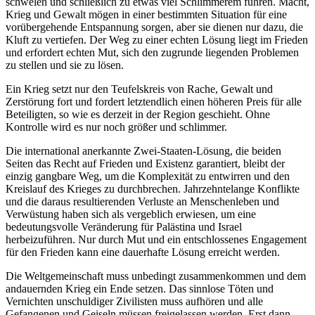
schwelen und schließlich zu etwas viel Schlimmerem führen. Macht,
Krieg und Gewalt mögen in einer bestimmten Situation für eine
vorübergehende Entspannung sorgen, aber sie dienen nur dazu, die
Kluft zu vertiefen. Der Weg zu einer echten Lösung liegt im Frieden
und erfordert echten Mut, sich den zugrunde liegenden Problemen
zu stellen und sie zu lösen.
Ein Krieg setzt nur den Teufelskreis von Rache, Gewalt und
Zerstörung fort und fordert letztendlich einen höheren Preis für alle
Beteiligten, so wie es derzeit in der Region geschieht. Ohne
Kontrolle wird es nur noch größer und schlimmer.
Die international anerkannte Zwei-Staaten-Lösung, die beiden
Seiten das Recht auf Frieden und Existenz garantiert, bleibt der
einzig gangbare Weg, um die Komplexität zu entwirren und den
Kreislauf des Krieges zu durchbrechen. Jahrzehntelange Konflikte
und die daraus resultierenden Verluste an Menschenleben und
Verwüstung haben sich als vergeblich erwiesen, um eine
bedeutungsvolle Veränderung für Palästina und Israel
herbeizuführen. Nur durch Mut und ein entschlossenes Engagement
für den Frieden kann eine dauerhafte Lösung erreicht werden.
Die Weltgemeinschaft muss unbedingt zusammenkommen und dem
andauernden Krieg ein Ende setzen. Das sinnlose Töten und
Vernichten unschuldiger Zivilisten muss aufhören und alle
Gefangenen und Geiseln müssen freigelassen werden. Erst dann