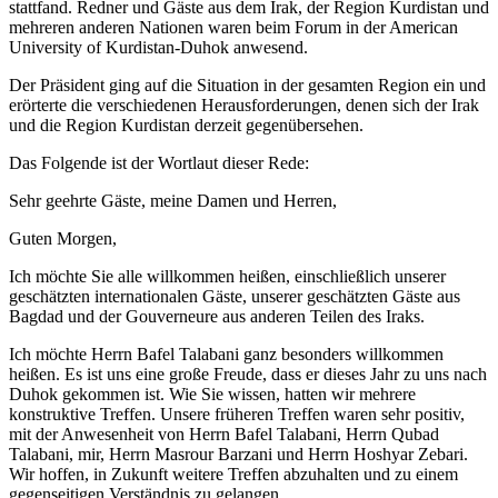
stattfand. Redner und Gäste aus dem Irak, der Region Kurdistan und
mehreren anderen Nationen waren beim Forum in der American
University of Kurdistan-Duhok anwesend.
Der Präsident ging auf die Situation in der gesamten Region ein und
erörterte die verschiedenen Herausforderungen, denen sich der Irak
und die Region Kurdistan derzeit gegenübersehen.
Das Folgende ist der Wortlaut dieser Rede:
Sehr geehrte Gäste, meine Damen und Herren,
Guten Morgen,
Ich möchte Sie alle willkommen heißen, einschließlich unserer
geschätzten internationalen Gäste, unserer geschätzten Gäste aus
Bagdad und der Gouverneure aus anderen Teilen des Iraks.
Ich möchte Herrn Bafel Talabani ganz besonders willkommen
heißen. Es ist uns eine große Freude, dass er dieses Jahr zu uns nach
Duhok gekommen ist. Wie Sie wissen, hatten wir mehrere
konstruktive Treffen. Unsere früheren Treffen waren sehr positiv,
mit der Anwesenheit von Herrn Bafel Talabani, Herrn Qubad
Talabani, mir, Herrn Masrour Barzani und Herrn Hoshyar Zebari.
Wir hoffen, in Zukunft weitere Treffen abzuhalten und zu einem
gegenseitigen Verständnis zu gelangen.