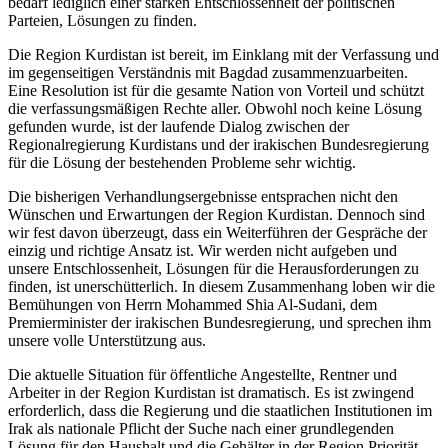
bedarf lediglich einer starken Entschlossenheit der politischen
Parteien, Lösungen zu finden.
Die Region Kurdistan ist bereit, im Einklang mit der Verfassung und
im gegenseitigen Verständnis mit Bagdad zusammenzuarbeiten.
Eine Resolution ist für die gesamte Nation von Vorteil und schützt
die verfassungsmäßigen Rechte aller. Obwohl noch keine Lösung
gefunden wurde, ist der laufende Dialog zwischen der
Regionalregierung Kurdistans und der irakischen Bundesregierung
für die Lösung der bestehenden Probleme sehr wichtig.
Die bisherigen Verhandlungsergebnisse entsprachen nicht den
Wünschen und Erwartungen der Region Kurdistan. Dennoch sind
wir fest davon überzeugt, dass ein Weiterführen der Gespräche der
einzig und richtige Ansatz ist. Wir werden nicht aufgeben und
unsere Entschlossenheit, Lösungen für die Herausforderungen zu
finden, ist unerschütterlich. In diesem Zusammenhang loben wir die
Bemühungen von Herrn Mohammed Shia Al-Sudani, dem
Premierminister der irakischen Bundesregierung, und sprechen ihm
unsere volle Unterstützung aus.
Die aktuelle Situation für öffentliche Angestellte, Rentner und
Arbeiter in der Region Kurdistan ist dramatisch. Es ist zwingend
erforderlich, dass die Regierung und die staatlichen Institutionen im
Irak als nationale Pflicht der Suche nach einer grundlegenden
Lösung für den Haushalt und die Gehälter in der Region Priorität