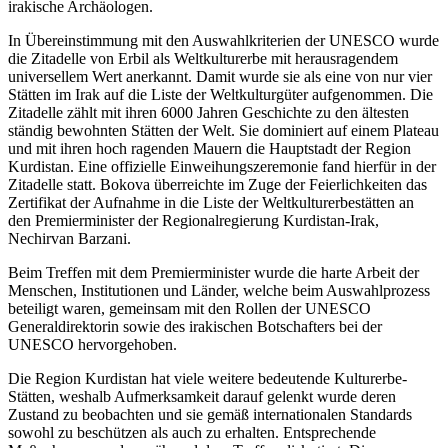
irakische Archäologen.
In Übereinstimmung mit den Auswahlkriterien der UNESCO
wurde
die Zitadelle von Erbil als Weltkulturerbe mit herausragendem
universellem Wert anerkannt. Damit wurde sie als eine von nur vier
Stätten im Irak auf die Liste der Weltkulturgüter aufgenommen. Die
Zitadelle zählt mit ihren 6000 Jahren Geschichte zu den ältesten
ständig bewohnten Stätten der Welt. Sie dominiert auf einem Plateau
und mit ihren hoch ragenden Mauern die Hauptstadt der Region
Kurdistan. Eine offizielle Einweihungszeremonie fand hierfür in der
Zitadelle statt. Bokova überreichte im Zuge der Feierlichkeiten das
Zertifikat der Aufnahme in die Liste der Weltkulturerbestätten an
den Premierminister der Regionalregierung Kurdistan-Irak,
Nechirvan Barzani.
Beim Treffen mit dem Premierminister wurde die harte Arbeit der
Menschen, Institutionen und Länder, welche beim Auswahlprozess
beteiligt waren, gemeinsam mit den Rollen der UNESCO
Generaldirektorin sowie des irakischen Botschafters bei der
UNESCO hervorgehoben.
Die Region Kurdistan hat viele weitere bedeutende Kulturerbe-
Stätten, weshalb Aufmerksamkeit darauf gelenkt wurde deren
Zustand zu beobachten und sie gemäß internationalen Standards
sowohl zu beschützen als auch zu erhalten. Entsprechende